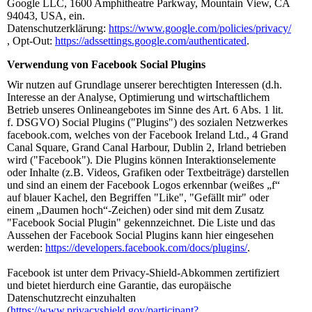
Google LLC, 1600 Amphitheatre Parkway, Mountain View, CA
94043, USA, ein.
Datenschutzerklärung:
https://www.google.com/policies/privacy/
, Opt-Out:
https://adssettings.google.com/authenticated
.
Verwendung von Facebook Social Plugins
Wir nutzen auf Grundlage unserer berechtigten Interessen (d.h.
Interesse an der Analyse, Optimierung und wirtschaftlichem
Betrieb unseres Onlineangebotes im Sinne des Art. 6 Abs. 1 lit.
f. DSGVO) Social Plugins ("Plugins") des sozialen Netzwerkes
facebook.com, welches von der Facebook Ireland Ltd., 4 Grand
Canal Square, Grand Canal Harbour, Dublin 2, Irland betrieben
wird ("Facebook"). Die Plugins können Interaktionselemente
oder Inhalte (z.B. Videos, Grafiken oder Textbeiträge) darstellen
und sind an einem der Facebook Logos erkennbar (weißes „f“
auf blauer Kachel, den Begriffen "Like", "Gefällt mir" oder
einem „Daumen hoch“-Zeichen) oder sind mit dem Zusatz
"Facebook Social Plugin" gekennzeichnet. Die Liste und das
Aussehen der Facebook Social Plugins kann hier eingesehen
werden:
https://developers.facebook.com/docs/plugins/
.
Facebook ist unter dem Privacy-Shield-Abkommen zertifiziert
und bietet hierdurch eine Garantie, das europäische
Datenschutzrecht einzuhalten
(
https://www.privacyshield.gov/participant?