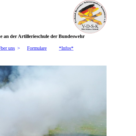
hen Schießsport Union e.V.
ieschule der Bundeswehr
ber uns
Formulare
*Infos*